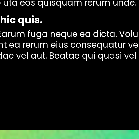
Soluta eos quisquam rerum unde.
ic quis.
. Earum fuga neque ea dicta. Vo
 ea rerum eius consequatur velit
ae vel aut. Beatae qui quasi vel