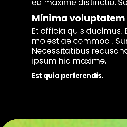
ea maxime distinctio. 
Minima voluptatem h
Et officia quis ducimus
molestiae commodi. Sunt
Necessitatibus recusand
ipsum hic maxime.
Est quia perferendis.