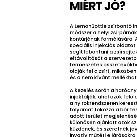
MIÉRT JÓ?
A LemonBottle zsírbontó i
módszer a helyi zsírpárná
kontúrjának formálására. 
speciális injekciós oldatot
segít lebontani a zsírsejt
eltávolítását a szervezetb
természetes összetevőkbő
oldják fel a zsírt, miközben
és a nem kívánt mellékhat
A kezelés során a hatóany
injektálják, ahol azok felo
a nyirokrendszeren kereszt
folyamat fokozza a bőr fes
adott terület megjelenését
különösen ajánlott azok sz
küzdenek, és szeretnék javí
invazív műtéti eljárásokra