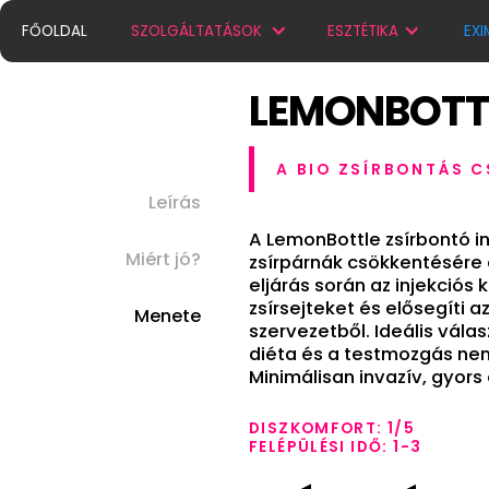
FŐOLDAL
SZOLGÁLTATÁSOK
ESZTÉTIKA
EXI
LEMONBOTT
A BIO ZSÍRBONTÁS 
Leírás
A LemonBottle zsírbontó i
Miért jó?
zsírpárnák csökkentésére 
eljárás során az injekciós
zsírsejteket és elősegíti 
Menete
szervezetből. Ideális válas
diéta és a testmozgás nem
Minimálisan invazív, gyor
DISZKOMFORT: 1/5
FELÉPÜLÉSI IDŐ: 1-3