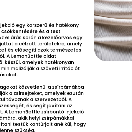
njekció egy korszerű és hatékony
k csökkentésére és a test
Az eljárás során a kezelőorvos egy
 juttat a célzott területekre, amely
eket és elősegíti azok természetes
ől. A LemonBottle oldat
l készül, amelyek hatékonyan
 minimalizálják a szöveti irritációt
ásokat.
agokat közvetlenül a zsírpárnákba
ldják a zsírsejteket, amelyek ezután
ül távoznak a szervezetből. A
zességét, és segít javítani az
. A LemonBottle zsírbontó injekció
ámára, akik helyi zsírpárnákkal
tani testük kontúrjait anélkül, hogy
 lenne szükség.