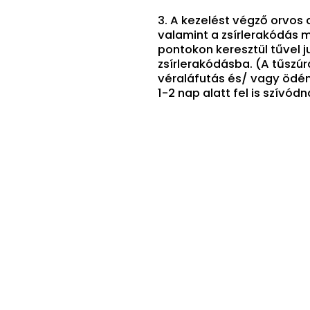
3. A kezelést végző orvos 
valamint a zsírlerakódás
pontokon keresztül tűvel 
zsírlerakódásba. (A tűszú
véraláfutás és/ vagy ödém
1-2 nap alatt fel is szívódn