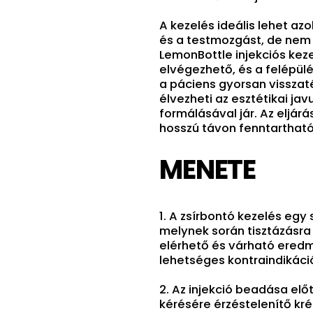
A kezelés ideális lehet azo
és a testmozgást, de nem 
LemonBottle injekciós keze
elvégezhető, és a felépülés
a páciens gyorsan visszaté
élvezheti az esztétikai ja
formálásával jár. Az eljár
hosszú távon fenntartható
MENETE
1. A zsírbontó kezelés egy
melynek során tisztázásra
elérhető és várható eredm
lehetséges kontraindikáci
2. Az injekció beadása elő
kérésére érzéstelenítő kré