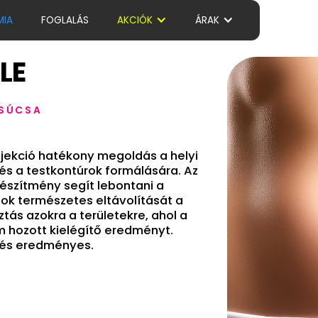
MIA
FOGLALÁS
AKCIÓK
ÁRAK
LE
CSÚCSA
njekció hatékony megoldás a helyi
és a testkontúrok formálására. Az
 készítmény segít lebontani a
azok természetes eltávolítását a
ztás azokra a területekre, ahol a
 hozott kielégítő eredményt.
s és eredményes.