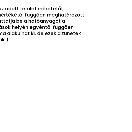
az adott terület méretétől,
 mértékétől függően meghatározott
juttatja be a hatóanyagot a
rások helyén egyéntől függően
a alakulhat ki, de ezek a tünetek
ak.)