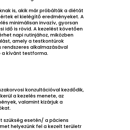
knak is, akik már próbálták a diétát
értek el kielégítő eredményeket. A
lés minimálisan invazív, gyorsan
i idő is rövid. A kezelést követően
rhet napi rutinjához, miközben
vulást, amely a testkontúrok
ás rendszeres alkalmazásával
 a kívánt testforma.
 szakorvosi konzultációval kezdődik,
 kerül a kezelés menete, az
ények, valamint kizárjuk a
ókat.
tt szükség esetén/ a páciens
met helyezünk fel a kezelt területr