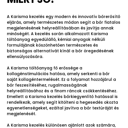
A Karisma kezelés egy modern és innovatív bőrerősítő
eljárás, amely természetes módon segít a bőr fiatalos
megjelenésének helyreállításában és javítja annak
minőségét. A kezelés során alkalmazott Karisma
töltőanyag egyedülálló, kémiai anyagok nélküli
formulájának köszönhetően természetes és
biztonságos alternatívát kínál a bőr öregedésének
ellensúlyozására.
A Karisma töltőanyag fő erőssége a
kollagénstimulációs hatása, amely serkenti a bőr
saját kollagéntermelését. Ez a folyamat hozzájárul a
bőr feszesítéséhez, rugalmasságának
helyreállításához és a finom ráncok csökkentéséhez.
Emellett a Karisma kezelés bőrkiegyenlítő hatással is
rendelkezik, amely segít kitölteni a hegesedés okozta
egyenetlenségeket, ezáltal javítva a bőr textúráját és
megjelenését.
A Karisma kezelés különösen ajánlott azok számára,