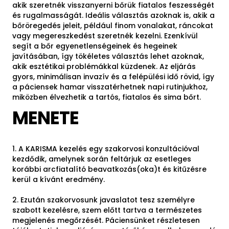
akik szeretnék visszanyerni bőrük fiatalos feszességét
és rugalmasságát. Ideális választás azoknak is, akik a
bőröregedés jeleit, például finom vonalakat, ráncokat
vagy megereszkedést szeretnék kezelni. Ezenkívül
segít a bőr egyenetlenségeinek és hegeinek
javításában, így tökéletes választás lehet azoknak,
akik esztétikai problémákkal küzdenek. Az eljárás
gyors, minimálisan invazív és a felépülési idő rövid, így
a páciensek hamar visszatérhetnek napi rutinjukhoz,
miközben élvezhetik a tartós, fiatalos és sima bőrt.
MENETE
1. A KARISMA kezelés egy szakorvosi konzultációval
kezdődik, amelynek során feltárjuk az esetleges
korábbi arcfiatalító beavatkozás(oka)t és kitűzésre
kerül a kívánt eredmény.
2. Ezután szakorvosunk javaslatot tesz személyre
szabott kezelésre, szem előtt tartva a természetes
megjelenés megőrzését. Páciensünket részletesen