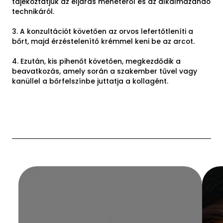
tájékoztatjuk az eljárás menetéről és az alkalmazandó
technikáról.
3. A konzultációt követően az orvos lefertőtleníti a
bőrt, majd érzéstelenítő krémmel keni be az arcot.
4. Ezután, kis pihenőt követően, megkezdődik a
beavatkozás, amely során a szakember tűvel vagy
kanüllel a bőrfelszínbe juttatja a kollagént.