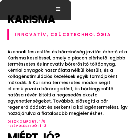
KARISMA
INNOVATÍV, CSÚCSTECHNOLÓGIA
Azonnali feszesítés és bőrminőség javítás érhető el a
Karisma kezeléssel, amely a piacon elérhető legjobb
természetes és innovatív bőrerősítő töltőanyag.
Kémiai anyagok használata nélkül készült, és a
kollagénstimulációs kezelések egyik formájaként
működik. A Karisma természetes módon segít
ellensúlyozni a bőröregedést, és bőrkiegyenlítő
hatása révén kitölti a hegesedés okozta
egyenetlenségeket. Továbbá, elősegíti a bőr
regenerálódását és serkenti a kollagéntermelést, így
hozzájárulva a fiatalosabb megjelenéshez.
DISZKOMFORT: 1/5
FELÉPÜLÉSI IDŐ: 1-3
MIÉRT JÓ?